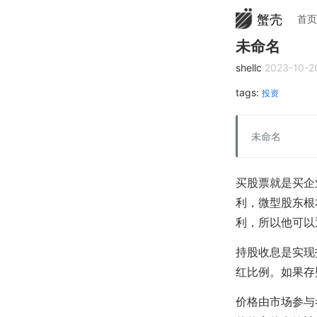
蟹壳
首页
未命名
shellc
2023-10-2
tags:
投资
未命名
买股票就是买企
利，微型股东根
利，所以他可以
持股收息是实现
红比例。如果存
价格由市场参与