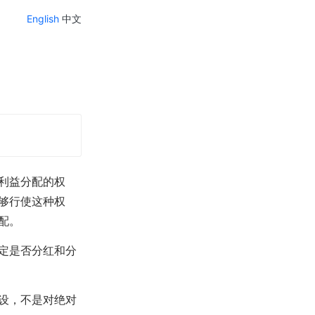
English
中文
利益分配的权
够行使这种权
配。
定是否分红和分
设，不是对绝对