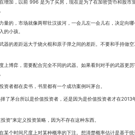
在增加，以前 996 是为了买房，现在是为了在加密货币和股市
。
力量的，市场就像两帮壮汉拔河，一会儿左一会儿右，决定向哪
入的小孩。
武器的差距远大于烧火棍和原子弹之间的差距。不要和手持做空
度上博弈，需要配合完全不同的武器。如果看到对手的武器更厉
。
投资者都在卖书，书里都有一个成功案例叫茅台。
年选择了茅台所以是价值投资者，还是因为是价值投资者才在2013
值投资”来定义投资策略，因为不存在这种东西。
在某个时间尺度上对某种概率的下注。想清楚概率估计是基于统