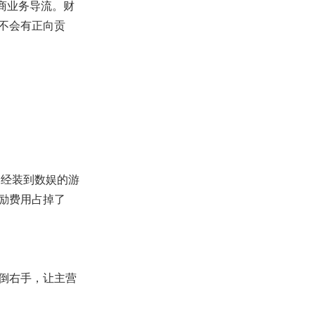
商业务导流。财
不会有正向贡
已经装到数娱的游
励费用占掉了
倒右手，让主营