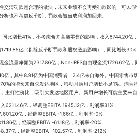
性交清罚款是合理的做法，未来业绩不会再受罚款影响，可以假
分析也不考虑反垄断，罚款会被当成利润加回来。
9亿，同比增长41%，不考虑合并高鑫零售的影响，收入6744.20亿
净利润1719.85亿（剔除反垄断罚款和股权激励影响），同比增长30
流量净额为2317.86亿，Non-IRFS自由现金流1726.62亿
0亿，其中8.91亿为中国消费者，2.4亿来自海外。中国零售市场
，70%的增长来自欠发达地区，移动月活用户增长不足1%。淘宝
5亿，主打性价比，吸引欠发达地区用户。新用户增长可能主要来
入6211.46亿，经调整EBITA 1945.12亿，利润率31%
01.20亿，经调整EBITA -1.66亿，利润率-0%
1.86亿，经调整EBITA -61.18亿，利润率-20%
.37亿，经调整EBITA -102.57亿，利润率-212%