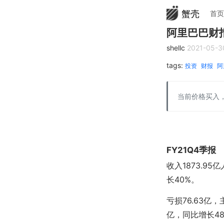
蟹壳
首页
阿里巴巴财报
shellc
2021-05-3
tags:
投资
财报
阿
当前价格买入，
FY21Q4季报
收入1873.9
长40%。
亏损76.63亿
亿，同比增长4