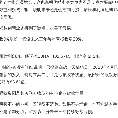
P带来了付费会员增长，这也说明优酷本身竞争力不足，竟然要靠电
效益和投资回报，说明未来还是会控制亏损，增长和利润短期都
拖后腿。
戏从创新业务挪到了数娱，改善了亏损。
收0%增长，假设未来三年每年亏损收窄30%。
同比增长8%。经调整EBITA -102.57亿，利润率-212%。
亿，创新业务没有详细说明，只提到高德、天猫精灵、2020年4月
創新的投入，钉钉在其中，且是亏损收窄状态。该部分的股权激
云只有88.61亿。
蚂蚁集团及其关联方收取的中小企业贷款年费。
亏损不小的业务，又说得不清楚。如果不是埋雷，也可能是左手
不是个加分项。维持该部分未来三年持续等额亏损。