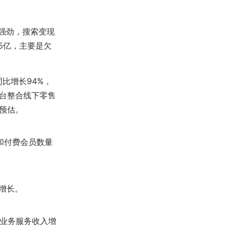
长强劲，搜索变现
5亿，主要是欠
同比增长94%，
台整合线下零售
预估。
升和付费会员数量
%增长。
增值业务服务收入增