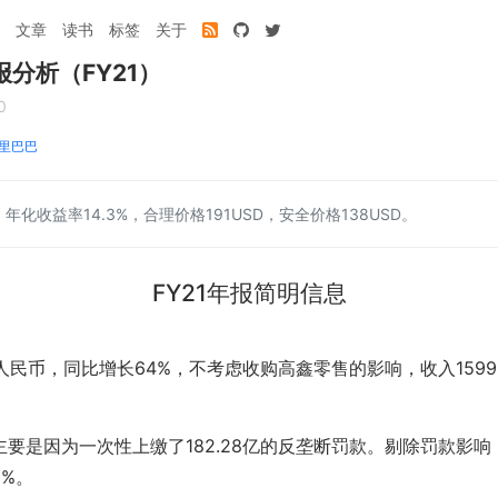
文章
读书
标签
关于
分析（FY21）
0
里巴巴
年化收益率14.3%，合理价格191USD，安全价格138USD。
FY21年报简明信息
5亿人民币，同比增长64%，不考虑收购高鑫零售的影响，收入1599
，主要是因为一次性上缴了182.28亿的反垄断罚款。剔除罚款影响，
8%。