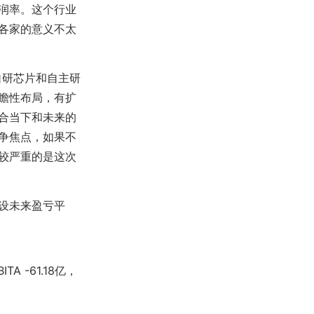
润率。这个行业
各家的意义不太
自研芯片和自主研
瞻性布局，有扩
合当下和未来的
争焦点，如果不
较严重的是这次
设未来盈亏平
 -61.18亿，