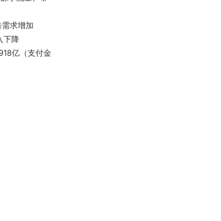
告需求增加
入下降
918亿（支付金