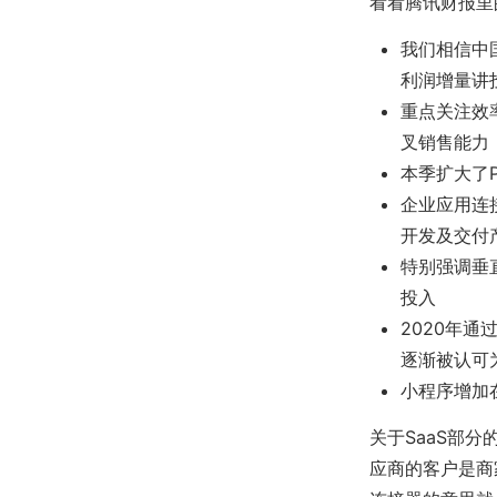
看看腾讯财报里
我们相信中
利润增量讲
重点关注效
叉销售能力
本季扩大了P
企业应用连
开发及交付
特别强调垂
投入
2020年
逐渐被认可
小程序增加
关于SaaS部
应商的客户是商