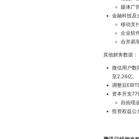
媒体广
金融科技及企
移动支
企业软
合并易
其他财务数据：
微信用户数同
至2.26亿。
调整后EBIT
资本开支7
自由现金
投资权益公允价